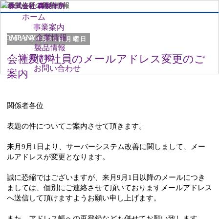
ホーム
HOME
事業案内
BUSINESS
企業情報
COMPANY
2019年8月19日月曜日
製品情報
PRODUCT
会社及び社員のメールアドレス変更のご
新着情報
NEWS
お問い合わせ
CONTACT
案内
関係者各位
表題の件についてご案内させて頂きます。
来月9月1日より、サーバーシステム改善に関しまして、メー
ルアドレスが変更となります。
誠に恐縮ではございますが、来月9月1日以降のメールにつき
ましては、個別にご連絡させて頂いておりますメールアドレス
へ送信して頂けますようお願い申し上げます。
また、アドレス帳への再登録なども併せてお願い致します。