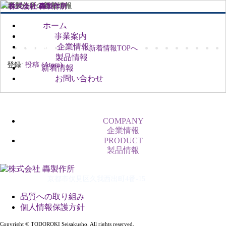
ホーム
HOME
事業案内
BUSINESS
企業情報
COMPANY
新着情報TOPへ
製品情報
PRODUCT
登録:
投稿 (Atom)
新着情報
NEWS
お問い合わせ
CONTACT
COMPANY
企業情報
PRODUCT
製品情報
京都市伏見区久我西出町4番-15
品質への取り組み
個人情報保護方針
Copyright © TODOROKI Seisakusho. All rights reserved.